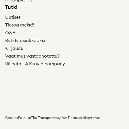
Tutki
Uutiset
Tietoa meistä
Q&A
Ryhdy asiakkaaksi
Kirjaudu
Vaatimus vastaanotettu?
Billecta - A Kravia company
Cookies
Palaute
The Transparency Act
Tietosuojakaytanto