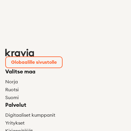
Uutiset
Integraatiot
Tietoa meistä
Apua
Q&A
Globaalille sivustolle
Ryhdy asiakkaaksi
Kirjaudu
Valitse maa
Vastaanotettu vaatimus?
Norja
Ruotsi
Suomi
Palvelut
Digitaaliset kumppanit
Yritykset
Kirjanpitäjät