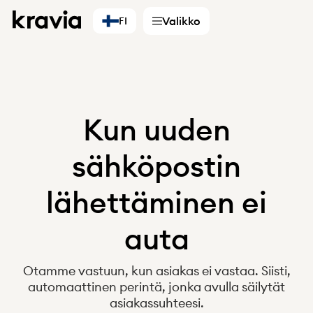
Valikko
FI
Kun uuden
Palvelut
sähköpostin
Digitaaliset kumppanit
lähettäminen ei
Yritykset
Kirjanpitäjät
auta
Valitse maa
Suomi
Otamme vastuun, kun asiakas ei vastaa. Siisti,
Ruotsi
automaattinen perintä, jonka avulla säilytät
Norja
asiakassuhteesi.