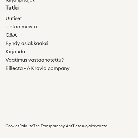
Tutki
Uutiset
Tietoa meistä
Q&A
Ryhdy asiakkaaksi
Kirjaudu
Vaatimus vastaanotettu?
Billecta - A Kravia company
Cookies
Palaute
The Transparency Act
Tietosuojakaytanto