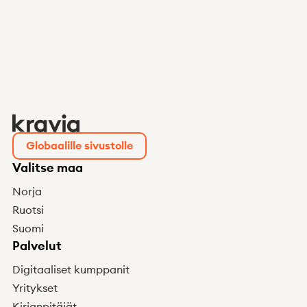
Uutiset
Integraatiot
Tietoa meistä
Apua
Q&A
Globaalille sivustolle
Ryhdy asiakkaaksi
Kirjaudu
Valitse maa
Vastaanotettu vaatimus?
Norja
Ruotsi
Suomi
Palvelut
Digitaaliset kumppanit
Yritykset
Kirjanpitäjät