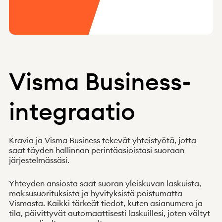
Visma Business-
Uutiset
Integraatiot
Tietoa meistä
Apua
Q&A
integraatio
Ryhdy asiakkaaksi
Kirjaudu
Vastaanotettu vaatimus?
Kravia ja Visma Business tekevät yhteistyötä, jotta
saat täyden hallinnan perintäasioistasi suoraan
järjestelmässäsi.
Yhteyden ansiosta saat suoran yleiskuvan laskuista,
maksusuorituksista ja hyvityksistä poistumatta
Vismasta. Kaikki tärkeät tiedot, kuten asianumero ja
tila, päivittyvät automaattisesti laskuillesi, joten vältyt