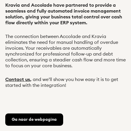
Kravia and Accolade have partnered to provide a
seamless and fully automated invoice management
solution, giving your business total control over cash
flow directly within your ERP system.
The connection between Accolade and Kravia
eliminates the need for manual handling of overdue
invoices. Your receivables are automatically
Nieuws
Integraties
Over ons
Hulp
synchronized for professional follow-up and debt
VRAAG EN ANTWOORD
collection, ensuring a steadier cash flow and more time
Klant worden
Inloggen
to focus on your core business.
Heb je een claim ontvangen?
Contact us
,
and we’ll show you how easy it is to get
started with the integration!
Ga naar de webpagina