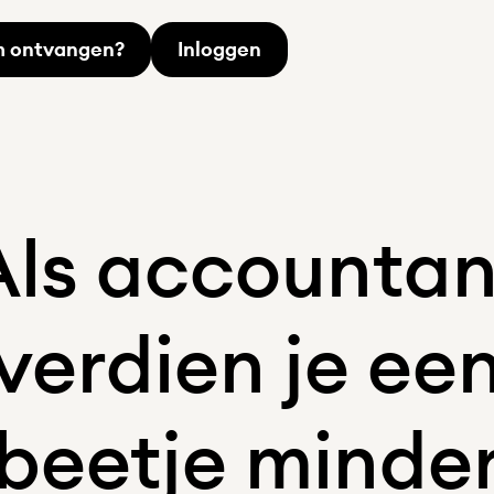
im ontvangen?
Inloggen
Als accountan
verdien je ee
beetje minde