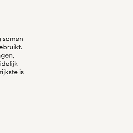
g samen
ebruikt.
ngen,
delijk
jkste is