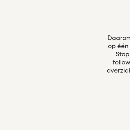
Nieuws
Integraties
Over ons
Hulp
VRAAG EN ANTWOORD
Klant worden
Inloggen
Heb je een claim ontvangen?
Daarom
op één 
Stop
follo
overzic