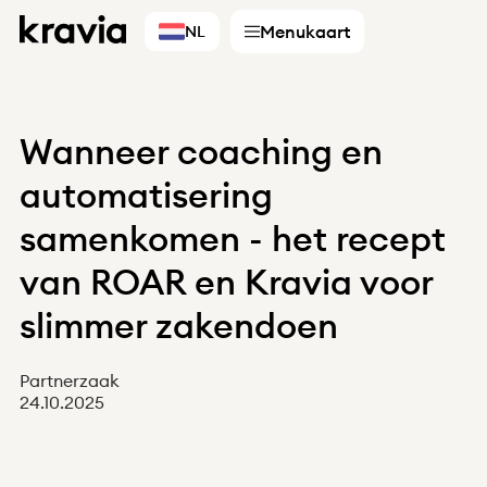
Menukaart
NL
Wanneer coaching en
automatisering
Diensten
samenkomen - het recept
van ROAR en Kravia voor
Accountants
Bedrijven
slimmer zakendoen
Digitale partners
Kies een land
Partnerzaak
24.10.2025
Finland
Zweden
Noorwegen