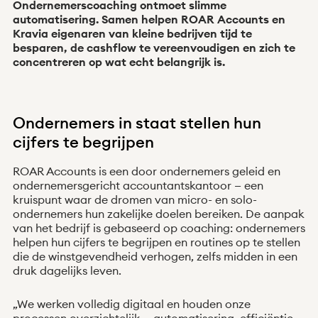
Ondernemerscoaching ontmoet slimme
automatisering. Samen helpen ROAR Accounts en
Kravia eigenaren van kleine bedrijven tijd te
besparen, de cashflow te vereenvoudigen en zich te
concentreren op wat echt belangrijk is.
Nieuws
Integraties
Over ons
Hulp
Ondernemers in staat stellen hun
VRAAG EN ANTWOORD
cijfers te begrijpen
Klant worden
Inloggen
ROAR Accounts is een door ondernemers geleid en
Heb je een claim ontvangen?
ondernemersgericht accountantskantoor — een
kruispunt waar de dromen van micro- en solo-
ondernemers hun zakelijke doelen bereiken. De aanpak
van het bedrijf is gebaseerd op coaching: ondernemers
helpen hun cijfers te begrijpen en routines op te stellen
die de winstgevendheid verhogen, zelfs midden in een
druk dagelijks leven.
„We werken volledig digitaal en houden onze